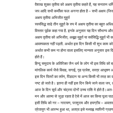
वैशाख शुक्ल तृतीया को अक्षय तृतीया कहते हैं, यह सनातन धर्मि
जप आदि सभी कर्मोंका फल अनन्त होता है – सभी अक्षय (जिसका 
अक्षय तृतीया अभिजीत मुहुर्त
स्वयंसिद्ध साढे तीन मुहूर्त के रुप में अक्षय तृतीया का बहुत अधि
विस्तार पूर्वक कहा गया है. इनके अनुसार यह दिन सौभाग्य 
अक्षय तृतीया को अभिजीत, अबूझ मुहुर्त या सर्वसिद्धि मुहूर्त भी
आवश्यकता नहीं पड़ती. अर्थात इस दिन किसी भी शुभ काम को 
अर्थात कभी कम ना होना वाला इसलिए मान्यता अनुसार इस दिन किए
होते हैं।
हिन्दू समुदाय के अतिरिक्त जैन धर्म के लोग भी इस तिथि को बहु
मांगलिक कार्य जैसे विवाह, सगाई, गृह प्रवेश, वस्त्र आभूष
इस दिन पितरों का तर्पण, पिंडदान या अन्य किसी भी तरह का 
नष्ट हो जाते है। इतना ही नहीं इस दिन किये जाने वाला जप, त
आज के दिन सूर्य और चंद्रमा दोनों उच्च राशि मे होते है।अ
मन और आत्मा से जुड़ा रहता है ऐसे में आज का किया पूजा पाठ औ
इसी तिथि को नर – नारायण, परशुराम और हयग्रीव – अवतार 
त्रेतायुग भी आरम्भ हुआ था, अतएव इसे मध्याह्न व्यापिनी ग्रह