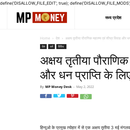
define('DISALLOW_FILE_EDIT', true); define('DISALLOW_FILE_MODS', 
मध्य प्रदेश
Home
देश
अक्षय तृतीया पौराणिक महात्म्य एवं शीघ्र विवाह और धन 
देश
धर्म
विविध
अक्षय तृतीया पौराणिक 
और धन प्राप्ति के लि
By
MP Money Desk
-
May 2, 2022
हिन्दुओ के प्रमुख त्योहार में से एक अक्षय तृतीया 3 मई मं