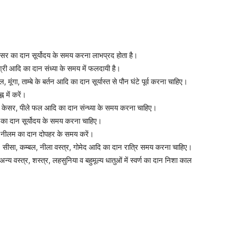
Member full ac
ी व केसर का दान सूर्योदय के समय करना लाभप्रद होता है।
िश्री आदि का दान संध्या के समय में फलदायी है।
$
100
, मूंगा, ताम्बे के बर्तन आदि का दान सूर्यास्त से पौन घंटे पूर्व करना चाहिए।
/ year
न में करें।
ल्दी, केसर, पीले फल आदि का दान संन्ध्या के समय करना चाहिए।
ि का दान सूर्योदय के समय करना चाहिए।
 व नीलम का दान दोपहर के समय करें।
ा, सीसा, कम्बल, नीला वस्त्र, गोमेद आदि का दान रात्रि समय करना चाहिए।
Etiam est nibh, lobort
न्य वस्त्र, शस्त्र, लहसुनिया व बहुमूल्य धातुओं में स्वर्ण का दान निशा काल
Praesent euismod a
Ut mollis pellentesqu
Nullam eu erat con
Donec quis est ac fel
Orci varius natoque 