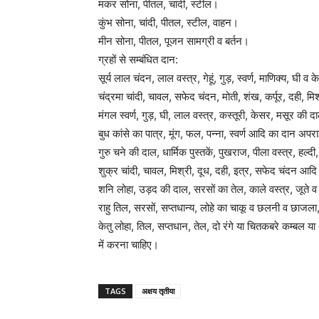
मकर सोना, पीतल, चांदी, स्टील।
कुंभ सोना, चांदी, पीतल, स्टील, वाहन।
मीन सोना, पीतल, पूजन सामग्री व बर्तन।
ग्रहों से सम्बंधित दान:
Free limited access
सूर्य लाल चंदन, लाल वस्त्र, गेहूं, गुड़, स्वर्ण, माणिक्य, घ
चंद्रमा चांदी, चावल, सफेद चंदन, मोती, शंख, कर्पूर, दही, म
Free
मंगल स्वर्ण, गुड़, घी, लाल वस्त्र, कस्तूरी, केसर, मसूर की दाल
/ forever
बुध कांसे का पात्र, मूंग, फल, पन्ना, स्वर्ण आदि का दान अपराह्
गुरु चने की दाल, धार्मिक पुस्तकें, पुखराज, पीला वस्त्र, ह
शुक्र चांदी, चावल, मिश्री, दूध, दही, इत्र, सफेद चंदन आद
शनि लोहा, उड़द की दाल, सरसों का तेल, काले वस्त्र, जूते
राहु तिल, सरसों, सप्तधान्य, लोहे का चाकू व छलनी व छाजल
Etiam est nibh, lobortis sit
केतु लोहा, तिल, सप्तधान, तेल, दो रंगे या चितकबरे कम्बल या अ
Praesent euismod ac
में करना चाहिए।
Ut mollis pellentesque tortor
Nullam eu erat condimentum
TAGS
अक्षय तृतीया
Donec quis est ac felis
Orci varius natoque dolor