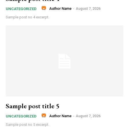
Donec quis est ac felis
Author Name
-
August 7, 2026
UNCATEGORIZED
Orci varius natoque dolor
Sample post no 4 excerpt.
CHOOSE PLAN
Member full access
$
100
/ year
Sample post title 5
Author Name
-
August 7, 2026
UNCATEGORIZED
Sample post no 5 excerpt.
Etiam est nibh, lobortis sit