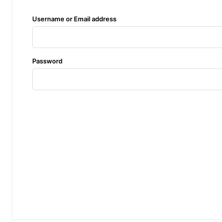
Username or Email address
Free limited access
Password
Free
/ forever
Etiam est nibh, lobortis sit
Praesent euismod ac
Ut mollis pellentesque tortor
Nullam eu erat condimentum
Donec quis est ac felis
Orci varius natoque dolor