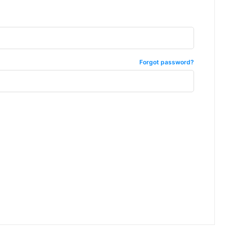
ccess
Forgot password?
is sit
c
e tortor
dimentum
is
dolor