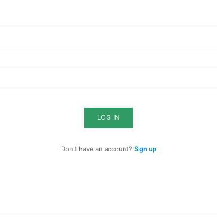
Member full a
$
100
/ year
LOG IN
Etiam est nibh, lobort
Don't have an account?
Sign up
Praesent euismod a
Ut mollis pellentesqu
Nullam eu erat con
Donec quis est ac fel
Orci varius natoque 